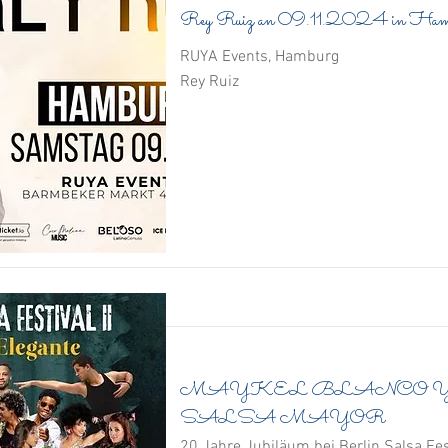
Rey Ruiz an 09.11.2024 in Ham
RUYA Events, Hamburg
Rey Ruiz
MAYKEL BLANCO Y
SALSA MAYOR
20 Jahre Jubiläum bei Berlin Salsa Fes