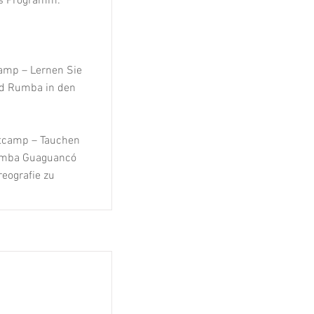
ges Programm:
amp – Lernen Sie
nd Rumba in den
tcamp – Tauchen
Rumba Guaguancó
reografie zu