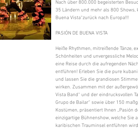
Nach über 800.000 begeisterten Besuc
35 Ländern und mehr als 800 Shows, 
Buena Vista“zurück nach Europa!!!
PASIÓN DE BUENA VISTA
Heiße Rhythmen, mitreißende Tänze, ex
Schönheiten und unvergessliche Melod
eine Reise durch die aufregenden Näc
entführen! Erleben Sie die pure kuban
und lassen Sie die grandiosen Stimme
wirken. Zusammen mit der außergewö
Vista Band“ und der eindrucksvollen T
Grupo de Bailar“ sowie über 150 maß
Kostümen, präsentiert Ihnen „Pasión d
einzigartige Bühnenshow, welche Sie a
karibischen Trauminsel entführen wird