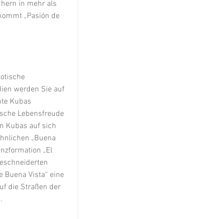
hern in mehr als
kommt „Pasión de
otische
ien werden Sie auf
hte Kubas
ische Lebensfreude
n Kubas auf sich
hnlichen „Buena
anzformation „El
geschneiderten
e Buena Vista“ eine
uf die Straßen der
.