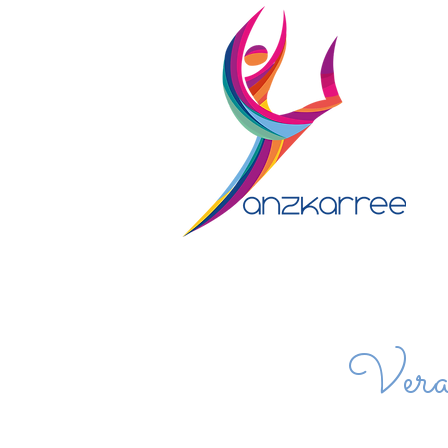
HO
Veran