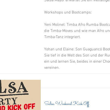
Salsa Mayor erwartet Sie ein vielfälti
Workshops und Bootcamps:
Yeni Molinet: Timba Afro Rumba Bootc
die Timba-Moves und wie man Afro u
Timba-Tanz integriert.
Yohan und Elaine: Son Guaguancó Boo
Sie tief in die Welt des Son und der 
ein und lernen Sie, beides in einer Cho
vereinen.
Salsa Weekend Kick Off