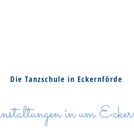
ME
Über mich
Kurse
Die Tanzschule in Eckernförde
staltungen in um Ecker