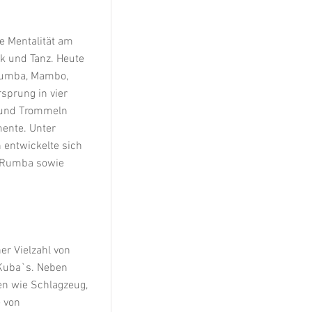
e Mentalität am
ik und Tanz. Heute
 Rumba, Mambo,
sprung in vier
 und Trommeln
mente. Unter
entwickelte sich
s Rumba sowie
er Vielzahl von
Kuba`s. Neben
n wie Schlagzeug,
e von